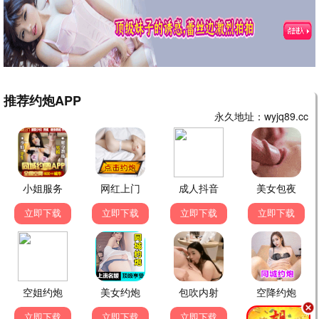
动漫新番
更多
更新至18集
剧场版
咒术回战 第二季
间谍过家家 代号：白
热血 · 战斗
搞笑 · 日常
更新至22集
全28集