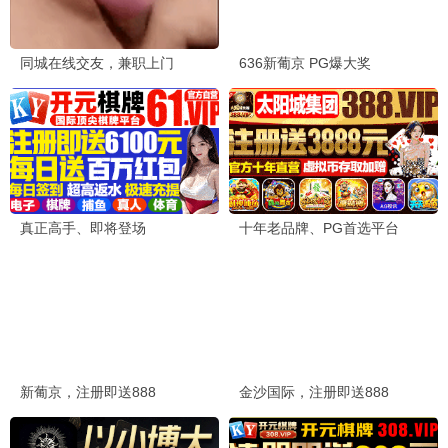
我在八零年代当后妈
无双
穿越 · 年代
逆袭 · 爽剧
全18集
全22集
哎呀！皇后娘娘来打工
闪婚老伴是豪门
古装 · 喜剧
都市 · 情感
全26集
全20集